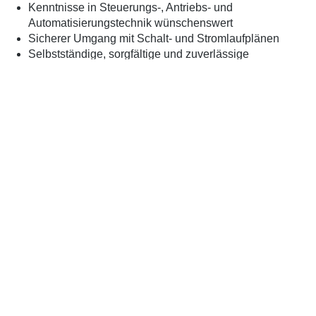
Kenntnisse in Steuerungs-, Antriebs- und
Automatisierungstechnik wünschenswert
Sicherer Umgang mit Schalt- und Stromlaufplänen
Selbstständige, sorgfältige und zuverlässige
Arbeitsweise
Technisches Verständnis und lösungsorientiertes
Denken
Teamfähigkeit und Verantwortungsbewusstsein
Bereitschaft zur Schichtarbeit von Vorteil
Ihre Zukunft bei Certis Personalservice GmbH
Die Certis Personalservice GmbH steht für Qualität,
Sicherheit und faire Arbeitsbedingungen. Nutzen Sie Ihre
Chance, Ihre Erfahrung im Bereich Betriebstechnik
einzubringen und Ihre berufliche Zukunft aktiv
mitzugestalten.
Jetzt bewerben!
Senden Sie uns Ihre Bewerbungsunterlagen gerne per E-