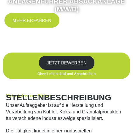
ANLAGENFÜHRER ABSACKANLAGE
(M/W/D)
MEHR ERFAHREN
JETZT BEWERBEN
Ohne Lebenslauf und Anschreiben
STELLENBESCHREIBUNG
Mehr Infos zur Stelle:
Unser Auftraggeber ist auf die Herstellung und
Verarbeitung von Kohle-, Koks- und Granulatprodukten
für verschiedene Industriezweige spezialisiert.
Die Tätigkeit findet in einem industriellen