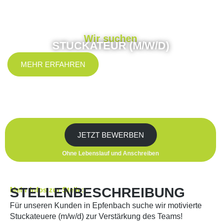
Wir suchen
STUCKATEUR (M/W/D)
MEHR ERFAHREN
JETZT BEWERBEN
Ohne Lebenslauf und Anschreiben
STELLENBESCHREIBUNG
Mehr Infos zur Stelle:
Für unseren Kunden in Epfenbach suche wir motivierte
Stuckateuere (m/w/d) zur Verstärkung des Teams!