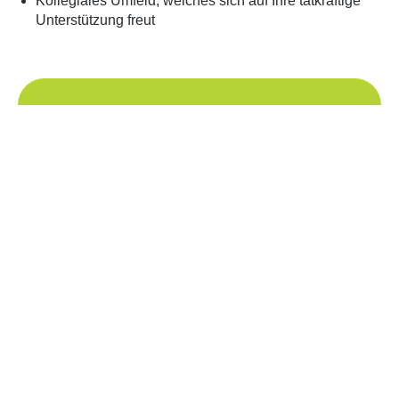
Kollegiales Umfeld, welches sich auf Ihre tatkräftige
Unterstützung freut
Felix Fuchs
Telefon
+4962149077110