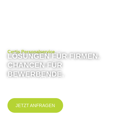
Certis Personalservice
LÖSUNGEN FÜR FIRMEN.
CHANCEN FÜR
BEWERBENDE.
Verlässlich vor Ort, flexibel im Einsatz, stark in der
Lösung: Certis ist Ihr Partner für gute Arbeit und
passgenaues Personal in der Region.
JETZT ANFRAGEN